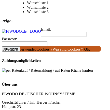
Wunschliste 1
Wunschliste 2
Wunschliste 3
anzeigen
Sie können die Wunschliste durch hinzufügen (
) von Produkten füllen
Email:
Passwort:
FIWODO verwendet Cookies.
Einloggen
(Was sind Cookies?)
OK
* Ihr Passwort haben Sie ggf. bei Ihrer ersten Nutzung des FIWODO.d
Zahlungsmöglichkeiten
Menu
Start
Küchen / Einbauküchen
extrem günstig!!
3D
-Planung
Service
Über uns
Kontakt
FIWODO.DE / FISCHER WOHNSYSTEME
Geschäftsführer / Inh. Herbert Fischer
Hauptstr. 23a