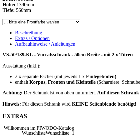
Höhe:
1390mm
Tiefe:
560mm
Beschreibung
Extras / Optionen
Aufbauhinweise / Anleitungen
VS-50/139-KL -
Vorratsschrank - 50cm Breite -
mit 2 x Türen
Ausstattung (inkl.):
2 x separate Fächer (mit jeweils 1 x
Einlegeboden)
enthält
Korpus, Fronten
und Kleinteile
(Scharniere, Schrauben
Achtung:
Der Schrank ist von oben unfurniert.
Auf diesen Schrank 
Hinweis:
Für diesen Schrank wird
KEINE Seitenblende benötigt
!
EXTRAS
Willkommen im FIWODO-Katalog
Wunschliste
Wunschliste
:
1