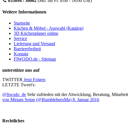
📞
035894 / 30002
(Mo. bis Fr. 8:00 - 16:00 Uhr)
Weitere Informationen
Startseite
Küchen & Möbel - Auswahl (Katalog)
3D Küchenplaner online
Service
Lieferung und Versand
Barrierefreiheit
Kontakt
FIWODO.de - Sitemap
unterstütze uns auf
TWITTER
Jetzt Folgen
LETZTE Tweet's:
@fiwodo_de
Sehr zufrieden mit der Abwicklung, Beratung, Mitarbeit
von Miriam Seipp (@BumblebeesMa) 8. Januar 2016
Jetzt auch etwas über FIWODO tweeten
Rechtliches