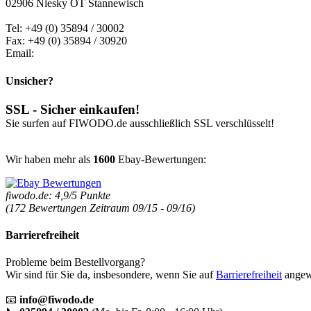
02906 Niesky OT Stannewisch
Tel: +49 (0) 35894 / 30002
Fax: +49 (0) 35894 / 30920
Email:
Unsicher?
SSL - Sicher einkaufen!
Sie surfen auf FIWODO.de ausschließlich SSL verschlüsselt!
Wir haben mehr als
1600
Ebay-Bewertungen:
fiwodo.de
:
4,9
/
5
Punkte
(
172
Bewertungen Zeitraum 09/15 - 09/16)
Barrierefreiheit
Probleme beim Bestellvorgang?
Wir sind für Sie da, insbesondere, wenn Sie auf
Barrierefreiheit
angewi
📧
info@fiwodo.de