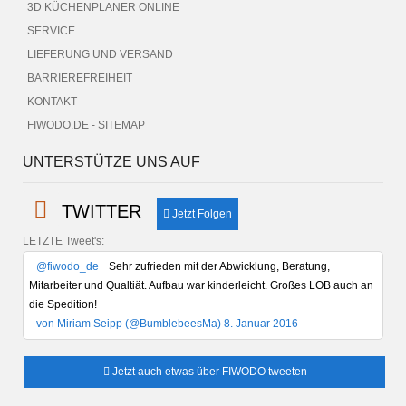
3D KÜCHENPLANER ONLINE
SERVICE
LIEFERUNG UND VERSAND
BARRIEREFREIHEIT
KONTAKT
FIWODO.DE - SITEMAP
UNTERSTÜTZE UNS AUF
TWITTER
Jetzt Folgen
LETZTE Tweet's:
@fiwodo_de
Sehr zufrieden mit der Abwicklung, Beratung,
Mitarbeiter und Qualtiät. Aufbau war kinderleicht. Großes LOB auch an
die Spedition!
von Miriam Seipp (@BumblebeesMa) 8. Januar 2016
Jetzt auch etwas über FIWODO tweeten