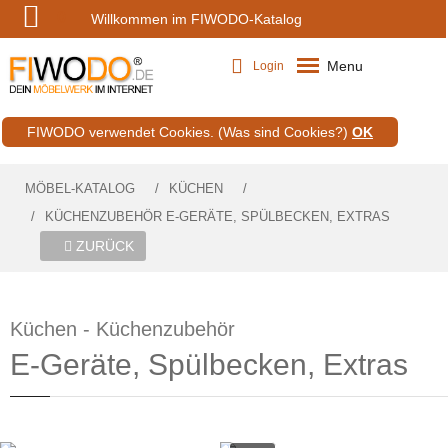
0
Willkommen im FIWODO-Katalog
Menu
Login
FIWODO verwendet Cookies.
(Was sind Cookies?)
OK
MÖBEL-KATALOG
KÜCHEN
KÜCHENZUBEHÖR E-GERÄTE, SPÜLBECKEN, EXTRAS
ZURÜCK
Küchen - Küchenzubehör
E-Geräte, Spülbecken, Extras