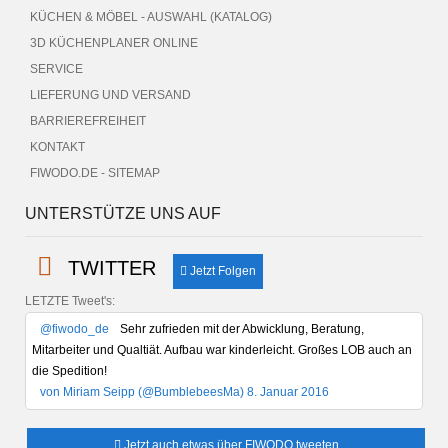
KÜCHEN & MÖBEL - AUSWAHL (KATALOG)
3D KÜCHENPLANER ONLINE
SERVICE
LIEFERUNG UND VERSAND
BARRIEREFREIHEIT
KONTAKT
FIWODO.DE - SITEMAP
UNTERSTÜTZE UNS AUF
TWITTER
Jetzt Folgen
LETZTE Tweet's:
@fiwodo_de
Sehr zufrieden mit der Abwicklung, Beratung,
Mitarbeiter und Qualtiät. Aufbau war kinderleicht. Großes LOB auch an
die Spedition!
von Miriam Seipp (@BumblebeesMa) 8. Januar 2016
Jetzt auch etwas über FIWODO tweeten