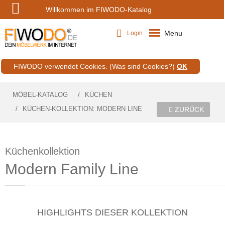
0
Willkommen im FIWODO-Katalog
Menu
Login
FIWODO verwendet Cookies.
(Was sind Cookies?)
OK
MÖBEL-KATALOG
KÜCHEN
KÜCHEN-KOLLEKTION: MODERN LINE
ZURÜCK
Küchenkollektion
Modern Family Line
HIGHLIGHTS DIESER KOLLEKTION