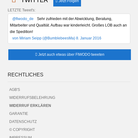
Jetzt Folgen
LETZTE Tweet's:
@fiwodo_de
Sehr zufrieden mit der Abwicklung, Beratung,
Mitarbeiter und Qualtiät. Aufbau war kinderleicht. Großes LOB auch an
die Spedition!
von Miriam Seipp (@BumblebeesMa) 8. Januar 2016
Jetzt auch etwas über FIWODO tweeten
RECHTLICHES
AGB'S
WIDERRUFSBELEHRUNG
WIDERRUF ERKLÄREN
GARANTIE
DATENSCHUTZ
© COPYRIGHT
IMPRESSUM