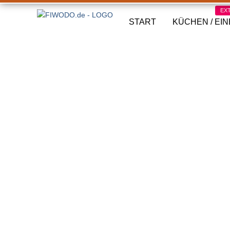
EX
START
KÜCHEN / EI