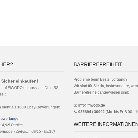
HER?
BARRIEREFREIHEIT
Probleme beim Bestellvorgang?
 Sicher einkaufen!
Wir sind für Sie da, insbesondere, wen
n auf FIWODO.de ausschließlich SSL
Barrierefreiheit
angewiesen sind:
elt!
📧
info@fiwodo.de
n mehr als
1600
Ebay-Bewertungen:
📞
035894 / 30002
(Mo. bis Fr. 8:00 - 
WEITERE INFORMATIONE
:
4,9
/
5
Punkte
rtungen Zeitraum 09/15 - 09/16)