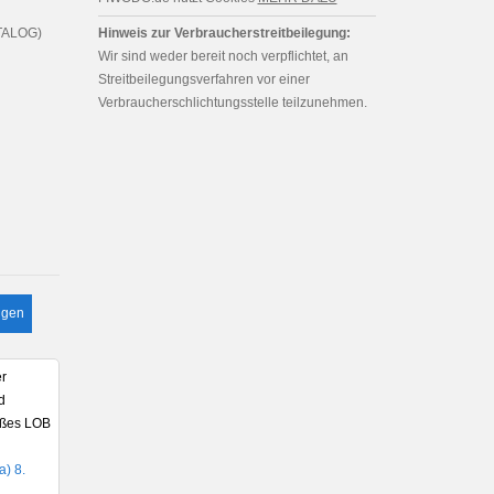
TALOG)
Hinweis zur Verbraucherstreitbeilegung:
Wir sind weder bereit noch verpflichtet, an
Streitbeilegungsverfahren vor einer
Verbraucherschlichtungsstelle teilzunehmen.
lgen
er
d
roßes LOB
) 8.