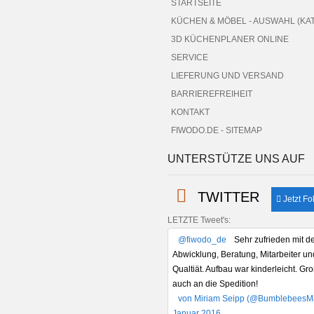
STARTSEITE
KÜCHEN & MÖBEL - AUSWAHL (KA
3D KÜCHENPLANER ONLINE
SERVICE
LIEFERUNG UND VERSAND
BARRIEREFREIHEIT
KONTAKT
FIWODO.DE - SITEMAP
UNTERSTÜTZE UNS AUF
TWITTER
Jetzt Fo
LETZTE Tweet's:
@fiwodo_de
Sehr zufrieden mit d
Abwicklung, Beratung, Mitarbeiter un
Qualtiät. Aufbau war kinderleicht. G
auch an die Spedition!
von Miriam Seipp (@BumblebeesMa
Januar 2016