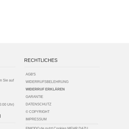
RECHTLICHES
AGB'S
n Sie auf
WIDERRUFSBELEHRUNG
WIDERRUF ERKLÄREN
GARANTIE
DATENSCHUTZ
16:00 Uhr)
© COPYRIGHT
N
IMPRESSUM
FIWODO.de nutzt Cookies
MEHR DAZU