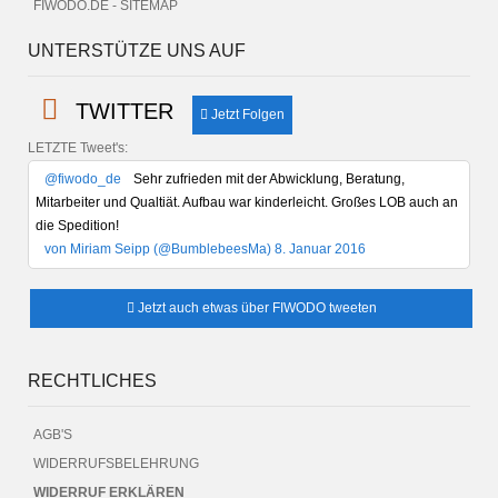
FIWODO.DE - SITEMAP
UNTERSTÜTZE UNS AUF
TWITTER
Jetzt Folgen
LETZTE Tweet's:
@fiwodo_de
Sehr zufrieden mit der Abwicklung, Beratung,
Mitarbeiter und Qualtiät. Aufbau war kinderleicht. Großes LOB auch an
die Spedition!
von Miriam Seipp (@BumblebeesMa) 8. Januar 2016
Jetzt auch etwas über FIWODO tweeten
RECHTLICHES
AGB'S
WIDERRUFSBELEHRUNG
WIDERRUF ERKLÄREN