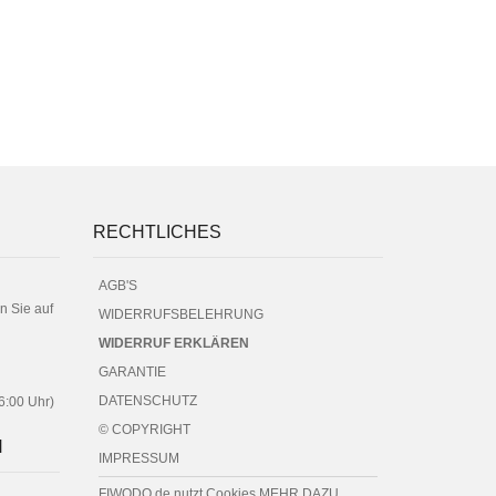
RECHTLICHES
AGB'S
n Sie auf
WIDERRUFSBELEHRUNG
WIDERRUF ERKLÄREN
GARANTIE
DATENSCHUTZ
16:00 Uhr)
© COPYRIGHT
N
IMPRESSUM
FIWODO.de nutzt Cookies
MEHR DAZU