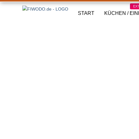
EX
START
KÜCHEN / EI