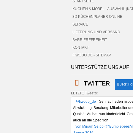
STARTSEITE
KÜCHEN & MÖBEL - AUSWAHL (KA
3D KÜCHENPLANER ONLINE
SERVICE
LIEFERUNG UND VERSAND
BARRIEREFREIHEIT
KONTAKT
FIWODO.DE - SITEMAP
UNTERSTÜTZE UNS AUF
TWITTER
Jetzt Fo
LETZTE Tweet's:
@fiwodo_de
Sehr zufrieden mit d
Abwicklung, Beratung, Mitarbeiter un
Qualtiät. Aufbau war kinderleicht. G
auch an die Spedition!
von Miriam Seipp (@BumblebeesMa
Januar 2016