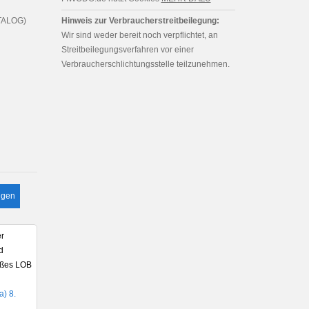
TALOG)
Hinweis zur Verbraucherstreitbeilegung:
Wir sind weder bereit noch verpflichtet, an
Streitbeilegungsverfahren vor einer
Verbraucherschlichtungsstelle teilzunehmen.
lgen
er
d
roßes LOB
) 8.