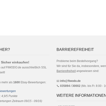
HER?
BARRIEREFREIHEIT
Probleme beim Bestellvorgang?
 Sicher einkaufen!
Wir sind für Sie da, insbesondere, wen
n auf FIWODO.de ausschließlich SSL
Barrierefreiheit
angewiesen sind:
elt!
📧
info@fiwodo.de
n mehr als
1600
Ebay-Bewertungen:
📞
035894 / 30002
(Mo. bis Fr. 8:00 - 
WEITERE INFORMATIONE
:
4,9
/
5
Punkte
rtungen Zeitraum 09/15 - 09/16)