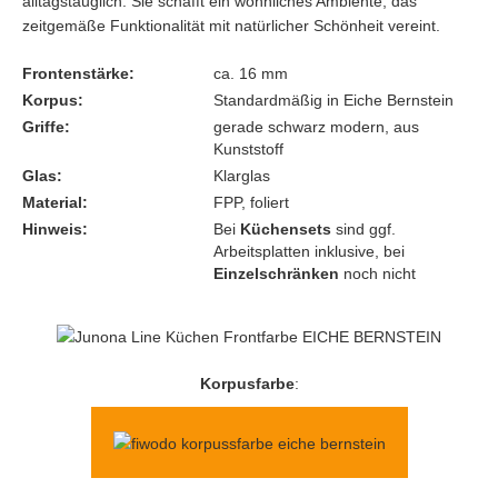
alltagstauglich. Sie schafft ein wohnliches Ambiente, das
zeitgemäße Funktionalität mit natürlicher Schönheit vereint.
Frontenstärke:
ca. 16 mm
Korpus:
Standardmäßig in Eiche Bernstein
Griffe:
gerade schwarz modern, aus
Kunststoff
Glas:
Klarglas
Material:
FPP, foliert
Hinweis:
Bei
Küchensets
sind ggf.
Arbeitsplatten inklusive, bei
Einzelschränken
noch nicht
Korpusfarbe
: