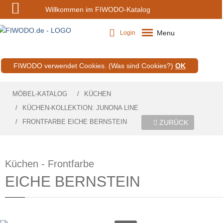
0
Willkommen im FIWODO-Katalog
Menu
Login
FIWODO verwendet Cookies.
(Was sind Cookies?)
OK
MÖBEL-KATALOG
KÜCHEN
KÜCHEN-KOLLEKTION: JUNONA LINE
FRONTFARBE EICHE BERNSTEIN
ZURÜCK
Küchen - Frontfarbe
EICHE BERNSTEIN