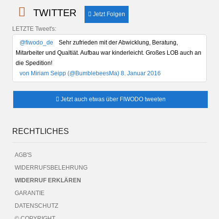
TWITTER
Jetzt Folgen
LETZTE Tweet's:
@fiwodo_de
Sehr zufrieden mit der Abwicklung, Beratung,
Mitarbeiter und Qualtiät. Aufbau war kinderleicht. Großes LOB auch an
die Spedition!
von Miriam Seipp (@BumblebeesMa) 8. Januar 2016
Jetzt auch etwas über FIWODO tweeten
RECHTLICHES
AGB'S
WIDERRUFSBELEHRUNG
WIDERRUF ERKLÄREN
GARANTIE
DATENSCHUTZ
© COPYRIGHT