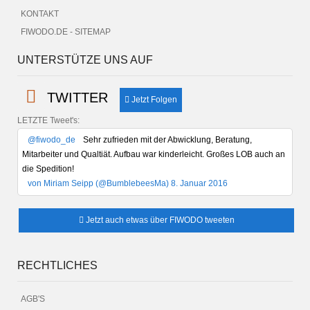
KONTAKT
FIWODO.DE - SITEMAP
UNTERSTÜTZE UNS AUF
TWITTER
Jetzt Folgen
LETZTE Tweet's:
@fiwodo_de
Sehr zufrieden mit der Abwicklung, Beratung,
Mitarbeiter und Qualtiät. Aufbau war kinderleicht. Großes LOB auch an
die Spedition!
von Miriam Seipp (@BumblebeesMa) 8. Januar 2016
Jetzt auch etwas über FIWODO tweeten
RECHTLICHES
AGB'S