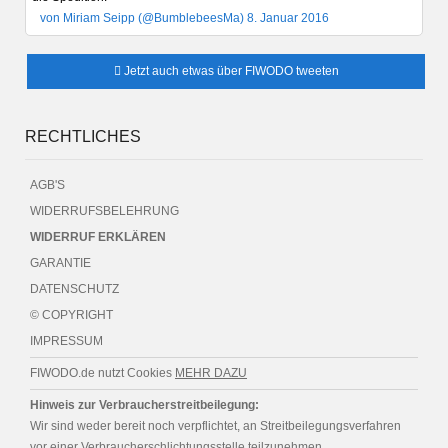
von Miriam Seipp (@BumblebeesMa) 8. Januar 2016
Jetzt auch etwas über FIWODO tweeten
RECHTLICHES
AGB'S
WIDERRUFSBELEHRUNG
WIDERRUF ERKLÄREN
GARANTIE
DATENSCHUTZ
© COPYRIGHT
IMPRESSUM
FIWODO.de nutzt Cookies
MEHR DAZU
Hinweis zur Verbraucherstreitbeilegung:
Wir sind weder bereit noch verpflichtet, an Streitbeilegungsverfahren
vor einer Verbraucherschlichtungsstelle teilzunehmen.