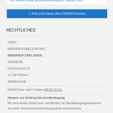
von Miriam Seipp (@BumblebeesMa) 8. Januar 2016
Jetzt auch etwas über FIWODO tweeten
RECHTLICHES
AGB'S
WIDERRUFSBELEHRUNG
WIDERRUF ERKLÄREN
GARANTIE
DATENSCHUTZ
© COPYRIGHT
IMPRESSUM
FIWODO.de nutzt Cookies
MEHR DAZU
Hinweis zur Verbraucherstreitbeilegung:
Wir sind weder bereit noch verpflichtet, an Streitbeilegungsverfahren
vor einer Verbraucherschlichtungsstelle teilzunehmen.