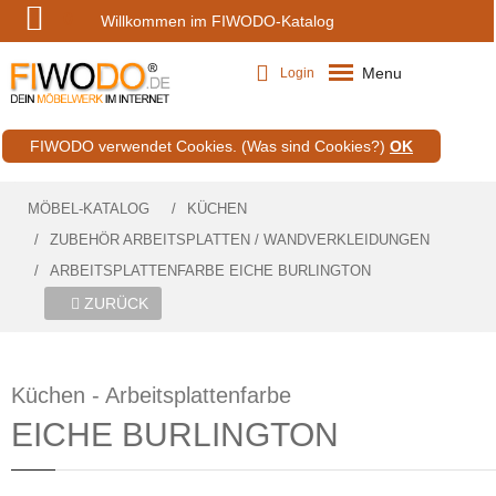
0
Willkommen im FIWODO-Katalog
Menu
Login
FIWODO verwendet Cookies.
(Was sind Cookies?)
OK
MÖBEL-KATALOG
KÜCHEN
ZUBEHÖR ARBEITSPLATTEN / WANDVERKLEIDUNGEN
ARBEITSPLATTENFARBE EICHE BURLINGTON
ZURÜCK
Küchen - Arbeitsplattenfarbe
EICHE BURLINGTON